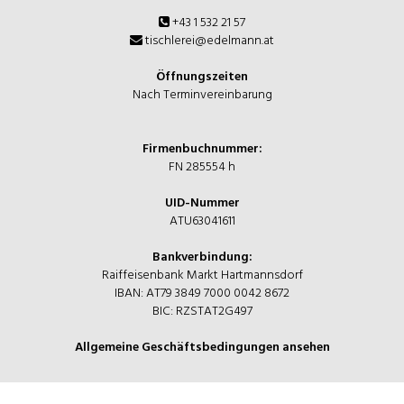
+43 1 532 21 57
tischlerei@edelmann.at
Öffnungszeiten
Nach Terminvereinbarung
Firmenbuchnummer:
FN 285554 h
UID-Nummer
ATU63041611
Bankverbindung:
Raiffeisenbank Markt Hartmannsdorf
IBAN: AT79 3849 7000 0042 8672
BIC: RZSTAT2G497
Allgemeine Geschäftsbedingungen ansehen